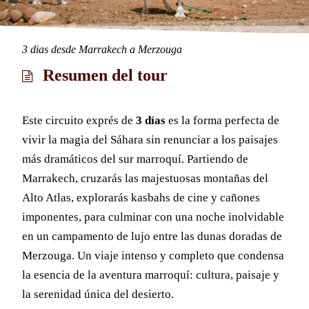
10 dias en Marruecos desde Casablanca
Viaje de 11 dias en Marruecos desde
3 dias desde Marrakech a Merzouga
Casablanca
Ruta de 12 en Marruecos desde
Resumen del tour
Casablanca
Este circuito exprés de
3 días
es la forma perfecta de
Ruta desde Marrakech
vivir la magia del Sáhara sin renunciar a los paisajes
Tour de 2 dias desde Marrakech al
más dramáticos del sur marroquí. Partiendo de
desierto de Zagora
Marrakech, cruzarás las majestuosas montañas del
3 dias desde Marrakech a Fez
Alto Atlas, explorarás kasbahs de cine y cañones
Ruta de 3 dias desde Marrakech a
imponentes, para culminar con una noche inolvidable
Merzouga
en un campamento de lujo entre las dunas doradas de
Viaje de 4 dias desde Marrakech al
Merzouga. Un viaje intenso y completo que condensa
Desierto Merzouga
la esencia de la aventura marroquí: cultura, paisaje y
Viaje de 4 dias desde Marrakech a Fes
la serenidad única del desierto.
Viaje de 6 dias desde Marrakech