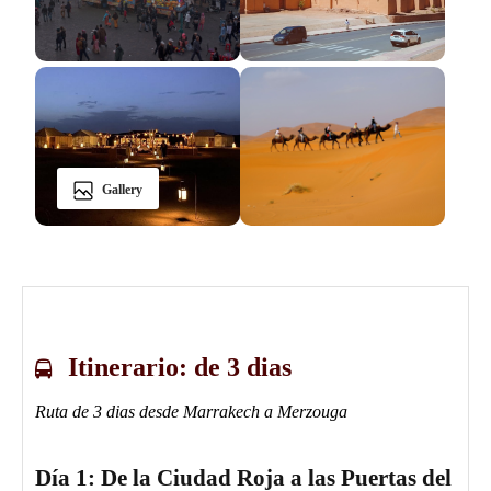
Ruta desde Errachidia
Circuito Esencial de 2 Días: Errachidia al
Desierto de Merzouga
Circuito Express del Desierto a la
Ciudad: 3 Días de Errachidia a
Marrakech
Gallery
Circuito Esencial de 3 Días: Errachidia al
Desierto de Merzouga
Circuito Express del Desierto a la
Ciudad: 4 Días de Errachidia a
Marrakech
Itinerario: de 3 dias
Ruta desde Agadir
Ruta de 3 dias desde Marrakech a Merzouga
Circuito de 4 Días desde Agadir:
Desierto de Erg Chigaga y Valle del Draa
Día 1: De la Ciudad Roja a las Puertas del
Circuito de 4 Días desde Agadir al