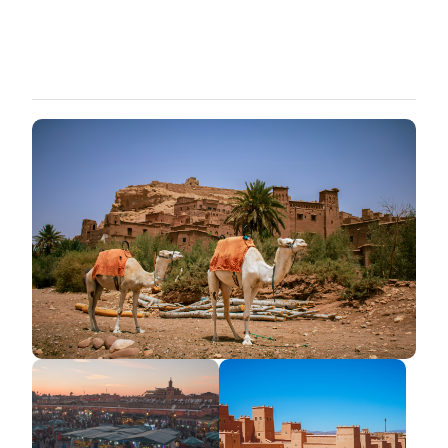
7 dias en Marruecos desde Marrakech
Viaje de 7 dias desde Marrakech
Tour de 12 días por el desierto desde
Marrakech
Ruta desde Fez
Ruta de 3 dias al desierto desde Fez a
Merzouga
Ruta de 3 dias al desierto desde Fez a
Marrakech
Ruta de 4 dias desde Fez a Marrakech
Ruta de 5 dias desde Fez a Marrakech
Ruta de 6 dias desde Fez a Marrakech
Ruta de 7 dias en Marruecos desde Fez
Ruta de 10 dias al desierto desde Fez a
Marrakech