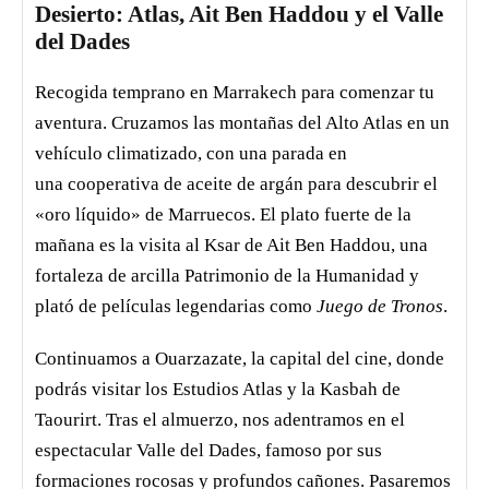
Desierto: Atlas, Ait Ben Haddou y el Valle
Desierto de Merzouga
del Dades
Circuito de 5 Días desde Agadir al
Desierto de Merzouga
Recogida temprano en Marrakech para comenzar tu
Circuito de 6 Días desde Agadir al
aventura. Cruzamos las montañas del Alto Atlas en un
Desierto de Merzouga
vehículo climatizado, con una parada en
una cooperativa de aceite de argán para descubrir el
Excursiones
«oro líquido» de Marruecos. El plato fuerte de la
Excursión a Ourika desde Marrakech
mañana es la visita al Ksar de Ait Ben Haddou, una
Excursión de un día de Marrakech a Essaouira
fortaleza de arcilla Patrimonio de la Humanidad y
Excursión a Cascadas de Ouzoud desde
plató de películas legendarias como
Juego de Tronos
.
Marrakech
Excursión a Ait ben haddou desde Marrakech
Continuamos a Ouarzazate, la capital del cine, donde
podrás visitar los Estudios Atlas y la Kasbah de
Paseo en Camellos
Taourirt. Tras el almuerzo, nos adentramos en el
Sobre Nos
espectacular Valle del Dades, famoso por sus
Blog
formaciones rocosas y profundos cañones. Pasaremos