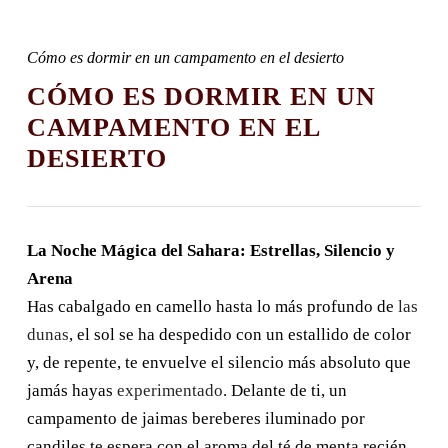
10 dias en Marruecos desde Casablanca
Viaje de 11 dias en Marruecos desde
Cómo es dormir en un campamento en el desierto
Casablanca
CÓMO ES DORMIR EN UN
Ruta de 12 en Marruecos desde
CAMPAMENTO EN EL
Casablanca
DESIERTO
Ruta desde Marrakech
Tour de 2 dias desde Marrakech al
desierto de Zagora
La Noche Mágica del Sahara: Estrellas, Silencio y
3 dias desde Marrakech a Fez
Arena
Ruta de 3 dias desde Marrakech a
Has cabalgado en camello hasta lo más profundo de
las
Merzouga
dunas
, el sol se ha despedido con un estallido de color
Viaje de 4 dias desde Marrakech al
y, de repente, te envuelve el silencio más absoluto que
Desierto Merzouga
jamás hayas
experimentado
. Delante de ti, un
Viaje de 4 dias desde Marrakech a Fes
campamento de jaimas bereberes iluminado por
Viaje de 6 dias desde Marrakech
candiles te espera con el aroma del té de menta recién