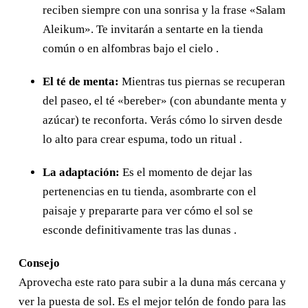
reciben siempre con una sonrisa y la frase «Salam
Desierto de Merzouga
Aleikum». Te invitarán a sentarte en la tienda
Circuito de 5 Días desde Agadir al
común o en alfombras bajo el cielo .
Desierto de Merzouga
Circuito de 6 Días desde Agadir al
El té de menta:
Mientras tus piernas se recuperan
Desierto de Merzouga
del paseo, el té «bereber» (con abundante menta y
azúcar) te reconforta. Verás cómo lo sirven desde
Excursiones
lo alto para crear espuma, todo un ritual .
Excursión a Ourika desde Marrakech
Excursión de un día de Marrakech a Essaouira
La adaptación:
Es el momento de dejar las
Excursión a Cascadas de Ouzoud desde
pertenencias en tu tienda, asombrarte con el
Marrakech
paisaje y prepararte para ver cómo el sol se
Excursión a Ait ben haddou desde Marrakech
esconde definitivamente tras las dunas .
Paseo en Camellos
Consejo
Sobre Nos
Aprovecha este rato para subir a la duna más cercana y
Blog
ver la puesta de sol. Es el mejor telón de fondo para las