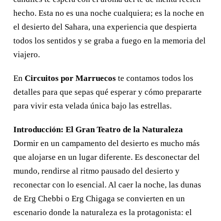
7 dias en Marruecos desde Marrakech
hecho. Esta no es una noche cualquiera; es la noche en
Viaje de 7 dias desde Marrakech
el desierto del Sahara, una experiencia que despierta
Tour de 12 días por el desierto desde
todos los sentidos y se graba a fuego en la memoria del
Marrakech
viajero.
Ruta desde Fez
En
Circuitos por Marruecos
te contamos todos los
Ruta de 3 dias al desierto desde Fez a
detalles para que sepas qué esperar y cómo prepararte
Merzouga
para vivir esta velada única bajo las estrellas.
Ruta de 3 dias al desierto desde Fez a
Marrakech
Introducción: El Gran Teatro de la Naturaleza
Ruta de 4 dias desde Fez a Marrakech
Dormir en un campamento del desierto es mucho más
Ruta de 5 dias desde Fez a Marrakech
que alojarse en un lugar diferente. Es desconectar del
Ruta de 6 dias desde Fez a Marrakech
mundo, rendirse al ritmo pausado del desierto y
Ruta de 7 dias en Marruecos desde Fez
reconectar con lo esencial. Al caer la noche, las dunas
Ruta de 10 dias al desierto desde Fez a
de Erg Chebbi o Erg Chigaga se convierten en un
Marrakech
escenario donde la naturaleza es la protagonista: el