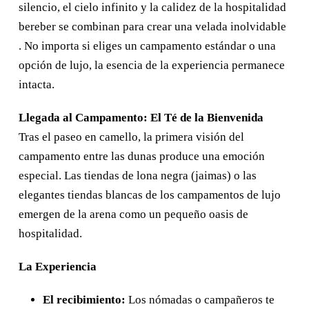
silencio, el cielo infinito y la calidez de la hospitalidad
Ruta desde Errachidia
bereber se combinan para crear una velada inolvidable
Circuito Esencial de 2 Días: Errachidia al
. No importa si eliges un campamento estándar o una
Desierto de Merzouga
opción de lujo, la esencia de la experiencia permanece
Circuito Express del Desierto a la
intacta.
Ciudad: 3 Días de Errachidia a
Marrakech
Llegada al Campamento: El Té de la Bienvenida
Circuito Esencial de 3 Días: Errachidia al
Tras el paseo en camello, la primera visión del
Desierto de Merzouga
campamento entre las dunas produce una emoción
Circuito Express del Desierto a la
especial. Las tiendas de lona negra (jaimas) o las
Ciudad: 4 Días de Errachidia a
elegantes tiendas blancas de los campamentos de lujo
Marrakech
emergen de la arena como un pequeño oasis de
hospitalidad.
Ruta desde Agadir
Circuito de 4 Días desde Agadir:
La Experiencia
Desierto de Erg Chigaga y Valle del Draa
El recibimiento:
Los nómadas o campañeros te
Circuito de 4 Días desde Agadir al